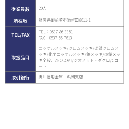
20人
従業員数
静岡県御前崎市池新田8611-1
所在地
TEL：0537-86-3381
TEL/FAX
FAX：0537-86-7613
ニッケルメッキ/クロムメッキ/硬質クロムメ
ッキ/化学ニッケルメッキ/錫メッキ/亜鉛メッ
取扱品目
キ全般、ZECCOAT/ジオメット・ダクロ/Cコ
ート
掛川信用金庫 浜岡支店
取引銀行