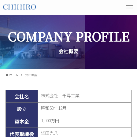
COMPANY PROFILE
会社概要
ホーム
会社概要
株式会社 千尋工業
会社名
昭和53年12月
設立
1,000万円
資本金
柴田光八
代表取締役